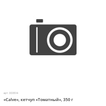
арт.
003514
«Calve», кетчуп «Томатный», 350 г