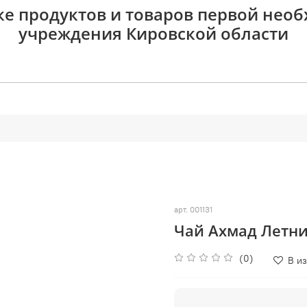
ке продуктов и товаров первой нео
учреждения Кировской области
арт.
001131
Чай Ахмад Летни
(0)
В и