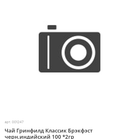
арт.
001247
Чай Гринфилд Классик Брэкфэст
черн.индийский 100 *2гр