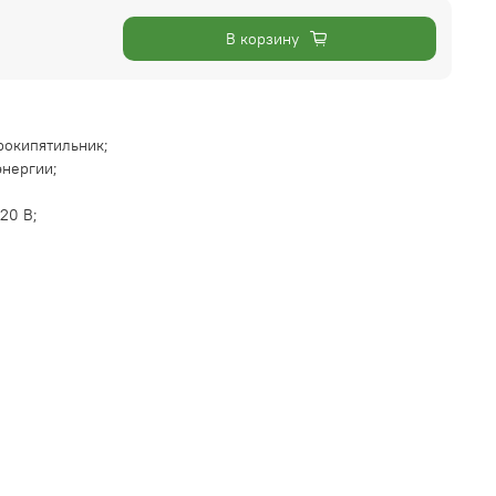
В корзину
рокипятильник;
энергии;
20 В;