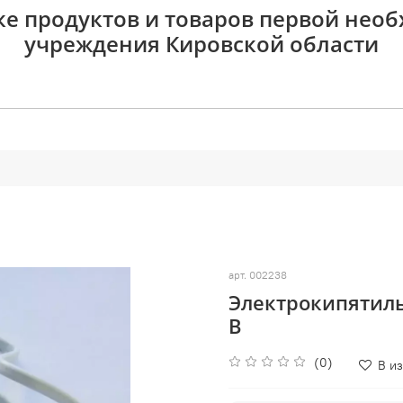
ке продуктов и товаров первой нео
учреждения Кировской области
арт.
002238
Электрокипятиль
В
(0)
В и