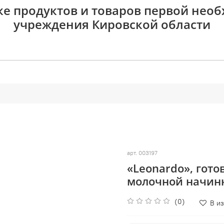
ке продуктов и товаров первой нео
учреждения Кировской области
арт.
003197
«Leonardo», гот
молочной начинк
(0)
В и