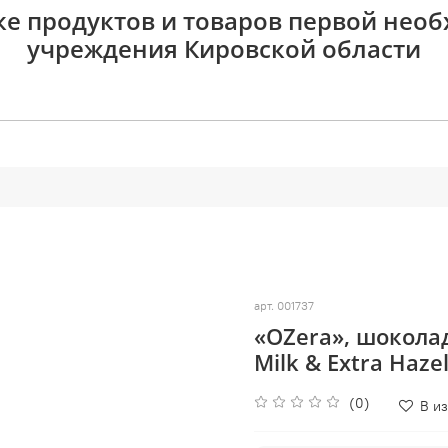
ке продуктов и товаров первой нео
учреждения Кировской области
арт.
001737
«OZera», шокола
Milk & Extra Hazel
(0)
В и