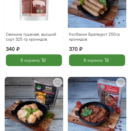
Свинина тушеная, высший
Колбаски Братвурст 250гр
сорт 325 гр кронидов
кронидов
340 ₽
370 ₽
В корзину
В корзину