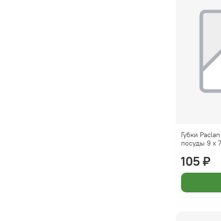
Губки Paclan
посуды 9 х 
105 ₽