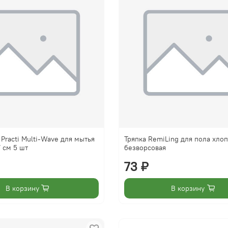
 Practi Multi-Wave для мытья
Тряпка RemiLing для пола хло
7 см 5 шт
безворсовая
73 ₽
В корзину
В корзину