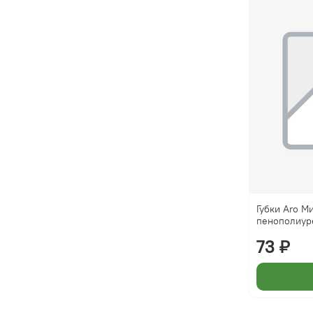
Губки Aro М
пенополиуре
73 ₽